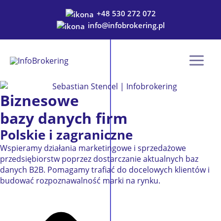
Przejdź
+48 530 272 072
do
info@infobrokering.pl
treści
Biznesowe
bazy danych firm
Polskie i zagraniczne
Wspieramy działania marketingowe i sprzedażowe
przedsiębiorstw poprzez dostarczanie aktualnych baz
danych B2B. Pomagamy trafiać do docelowych klientów i
budować rozpoznawalność marki na rynku.