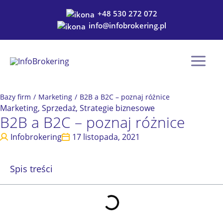
Przejdź
+48 530 272 072
do
info@infobrokering.pl
treści
Bazy firm
/
Marketing
/
B2B a B2C – poznaj różnice
Marketing
,
Sprzedaż
,
Strategie biznesowe
B2B a B2C – poznaj różnice
Infobrokering
17 listopada, 2021
Spis treści