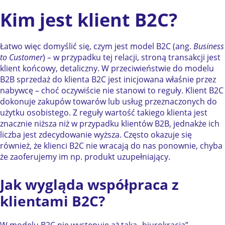
Kim jest klient B2C?
Łatwo więc domyślić się, czym jest model B2C (ang.
Business
to Customer
) – w przypadku tej relacji, stroną transakcji jest
klient końcowy, detaliczny. W przeciwieństwie do modelu
B2B sprzedaż do klienta B2C jest inicjowana właśnie przez
nabywcę – choć oczywiście nie stanowi to reguły. Klient B2C
dokonuje zakupów towarów lub usług przeznaczonych do
użytku osobistego. Z reguły wartość takiego klienta jest
znacznie niższa niż w przypadku klientów B2B, jednakże ich
liczba jest zdecydowanie wyższa. Często okazuje się
również, że klienci B2C nie wracają do nas ponownie, chyba
że zaoferujemy im np. produkt uzupełniający.
Jak wygląda współpraca z
klientami B2C?
W modelu B2C nie występuje aż taka „biurokracja”,