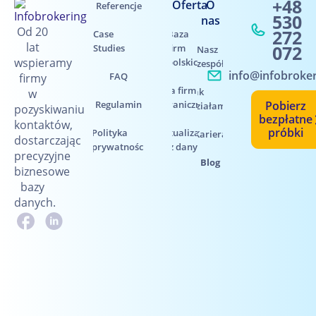
+48
Oferta
O
Referencje
530
nas
Od 20
272
Case
Baza
lat
072
Studies
firm
Nasz
wspieramy
polskich
zespół
info@infobroker
FAQ
firmy
Baza firm
Jak
w
Regulamin
zagranicznych
Pobierz
działamy
pozyskiwaniu
bezpłatne
kontaktów,
próbki
Polityka
Aktualizacja
Kariera
dostarczając
prywatności
baz danych
precyzyjne
Blog
biznesowe
bazy
danych.