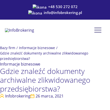
Przejdź
+48 530 272 072
do
info@infobrokering.pl
treści
Bazy firm
/
Informacje biznesowe
/
Gdzie znaleźć dokumenty archiwalne zlikwidowanego
przedsiębiorstwa?
Informacje biznesowe
Gdzie znaleźć dokumenty
archiwalne zlikwidowanego
przedsiębiorstwa?
Infobrokering
26 marca, 2021