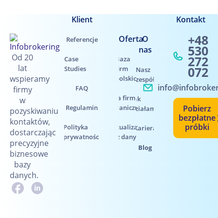
Klient
Kontakt
+48
Oferta
O
Referencje
530
nas
Od 20
272
Case
Baza
lat
072
Studies
firm
Nasz
wspieramy
polskich
zespół
info@infobroker
FAQ
firmy
Baza firm
Jak
w
Regulamin
zagranicznych
Pobierz
działamy
pozyskiwaniu
bezpłatne
kontaktów,
próbki
Polityka
Aktualizacja
Kariera
dostarczając
prywatności
baz danych
precyzyjne
Blog
biznesowe
bazy
danych.