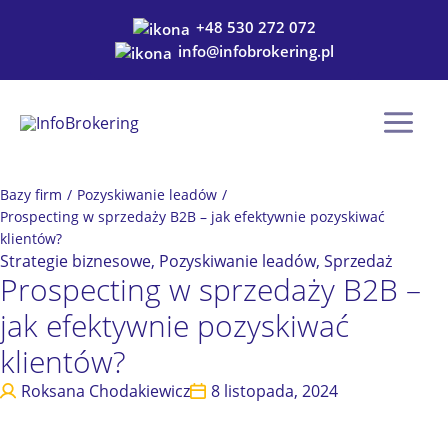
Przejdź
+48 530 272 072
do
info@infobrokering.pl
treści
Bazy firm
/
Pozyskiwanie leadów
/
Prospecting w sprzedaży B2B – jak efektywnie pozyskiwać
klientów?
Strategie biznesowe
,
Pozyskiwanie leadów
,
Sprzedaż
Prospecting w sprzedaży B2B –
jak efektywnie pozyskiwać
klientów?
Roksana Chodakiewicz
8 listopada, 2024