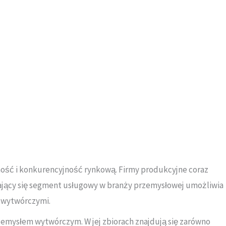
ność i konkurencyjność rynkową. Firmy produkcyjne coraz
ający się segment usługowy w branży przemysłowej umożliwia
i wytwórczymi.
zemysłem wytwórczym. W jej zbiorach znajdują się zarówno