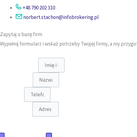
+48 790 202 310
norbert.stachon@infobrokering.pl
Zapytaj o bazę firm
Wypełnij formularz i wskaż potrzeby Twojej firmy, a my przyg
Jaką ofertę mamy przygotować?
Baza firm polskich
Baza firm zagranicznych