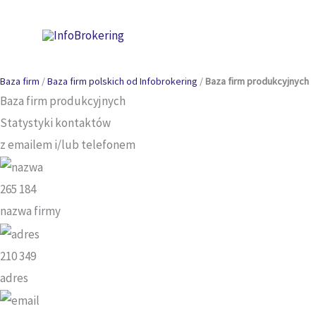
Przejdź
do
treści
Baza firm
/
Baza firm polskich od Infobrokering
/
Baza firm produkcyjnych
Baza firm produkcyjnych
Statystyki kontaktów
z emailem i/lub telefonem
265 184
nazwa firmy
210 349
adres