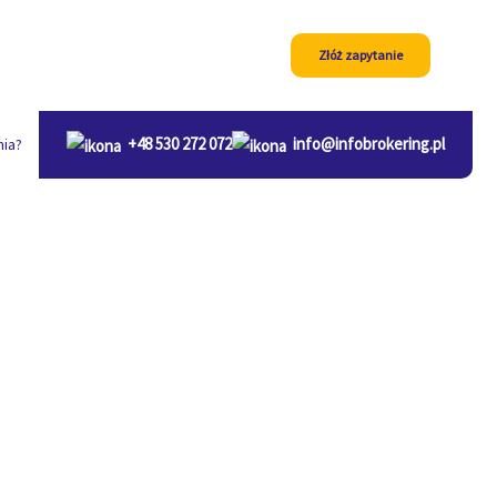
Złóż zapytanie
+48 530 272 072
info@infobrokering.pl
nia?