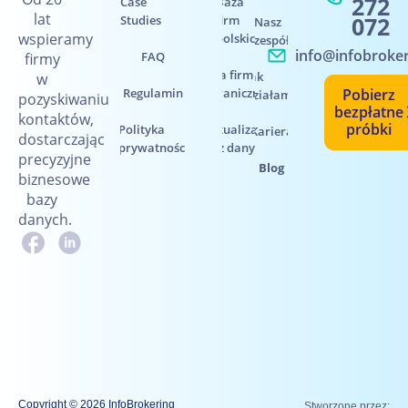
272
Case
Baza
lat
072
Studies
firm
Nasz
wspieramy
polskich
zespół
info@infobroker
FAQ
firmy
Baza firm
Jak
w
Regulamin
zagranicznych
Pobierz
działamy
pozyskiwaniu
bezpłatne
kontaktów,
próbki
Polityka
Aktualizacja
Kariera
dostarczając
prywatności
baz danych
precyzyjne
Blog
biznesowe
bazy
danych.
Copyright © 2026 InfoBrokering
Stworzone przez: