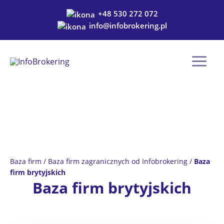
Przejdź
+48 530 272 072
do
info@infobrokering.pl
treści
Baza firm
/
Baza firm zagranicznych od Infobrokering
/
Baza
firm brytyjskich
Baza firm brytyjskich