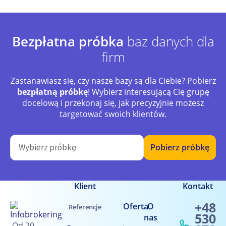
Bezpłatna próbka
baz danych dla
firm
Zastanawiasz się, czy nasze bazy są dla Ciebie? Pobierz
bezpłatną próbkę
! Wybierz interesującą Cię grupę
docelową i przekonaj się, jak precyzyjnie możesz
targetować swoich klientów.
Pobierz próbkę
Klient
Kontakt
+48
Oferta
O
Referencje
530
nas
Od 20