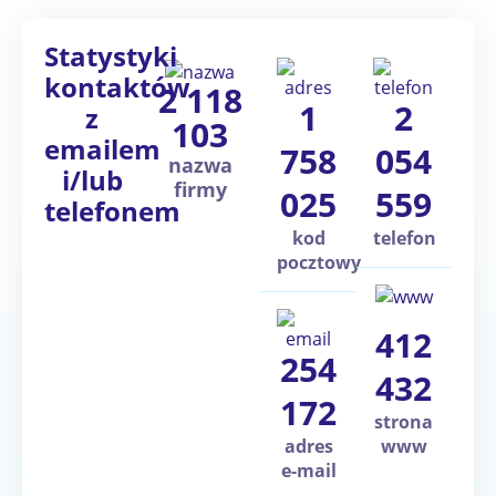
Statystyki
kontaktów
2 118
1
2
z
103
emailem
758
054
nazwa
i/lub
firmy
025
559
telefonem
kod
telefon
pocztowy
412
254
432
172
strona
adres
www
e-mail