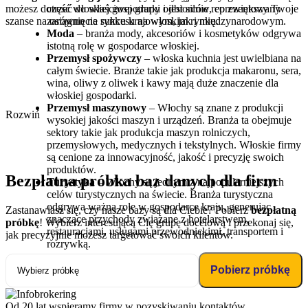
możesz dotrzeć do właściwej grupy odbiorców, co zwiększy Twoje
część włoskiej gospodarki i jest silnie reprezentowany
szanse na osiągnięcie sukcesu na włoskim rynku.
zarówno na rynku krajowym, jak i międzynarodowym.
Moda
– branża mody, akcesoriów i kosmetyków odgrywa
istotną rolę w gospodarce włoskiej.
Przemysł spożywczy
– włoska kuchnia jest uwielbiana na
całym świecie. Branże takie jak produkcja makaronu, sera,
wina, oliwy z oliwek i kawy mają duże znaczenie dla
włoskiej gospodarki.
Przemysł maszynowy
– Włochy są znane z produkcji
Rozwiń
wysokiej jakości maszyn i urządzeń. Branża ta obejmuje
sektory takie jak produkcja maszyn rolniczych,
przemysłowych, medycznych i tekstylnych. Włoskie firmy
są cenione za innowacyjność, jakość i precyzję swoich
produktów.
Bezpłatna próbka
baz danych dla firm
Turystyka
– Włochy są jednym z najpopularniejszych
celów turystycznych na świecie. Branża turystyczna
odgrywa ważną rolę w gospodarce kraju, generując
Zastanawiasz się, czy nasze bazy są dla Ciebie? Pobierz
bezpłatną
znaczące przychody związane z hotelarstwem,
próbkę
! Wybierz interesującą Cię grupę docelową i przekonaj się,
restauracjami, usługami przewodnickimi, transportem i
jak precyzyjnie możesz targetować swoich klientów.
rozrywką.
Pobierz próbkę
Od 20 lat wspieramy firmy w pozyskiwaniu kontaktów,