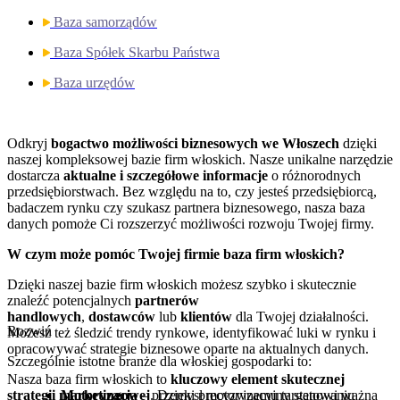
Baza samorządów
Baza Spółek Skarbu Państwa
Baza urzędów
Odkryj
bogactwo możliwości biznesowych we Włoszech
dzięki
naszej kompleksowej bazie firm włoskich. Nasze unikalne narzędzie
dostarcza
aktualne i szczegółowe informacje
o różnorodnych
przedsiębiorstwach. Bez względu na to, czy jesteś przedsiębiorcą,
badaczem rynku czy szukasz partnera biznesowego, nasza baza
danych pomoże Ci rozszerzyć możliwości rozwoju Twojej firmy.
W czym może pomóc Twojej firmie baza firm włoskich?
Dzięki naszej bazie firm włoskich możesz szybko i skutecznie
znaleźć potencjalnych
partnerów
handlowych
,
dostawców
lub
klientów
dla Twojej działalności.
Rozwiń
Możesz też śledzić trendy rynkowe, identyfikować luki w rynku i
opracowywać strategie biznesowe oparte na aktualnych danych.
Szczególnie istotne branże dla włoskiej gospodarki to:
Nasza baza firm włoskich to
kluczowy element skutecznej
strategii marketingowej
Motoryzacja
– przemysł motoryzacyjny stanowi ważną
. Dzięki precyzyjnemu targetowaniu