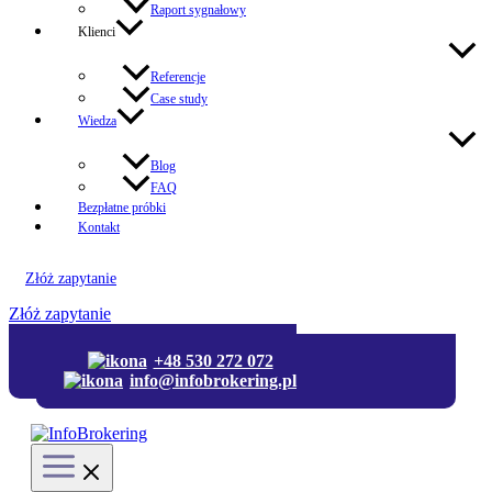
Raport sygnałowy
Klienci
Referencje
Case study
Wiedza
Blog
FAQ
Bezpłatne próbki
Kontakt
Złóż zapytanie
Złóż zapytanie
+48 530 272 072
+48 530 272 072
info@infobrokering.pl
info@infobrokering.pl