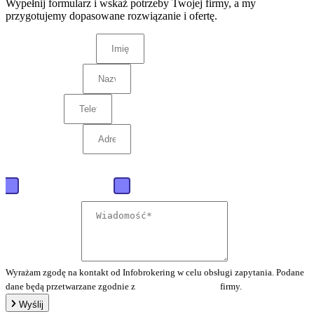
Wypełnij formularz i wskaż potrzeby Twojej firmy, a my
przygotujemy dopasowane rozwiązanie i ofertę.
Jaką ofertę mamy przygotować?
Baza firm polskich
Baza firm zagranicznych
Wyrażam zgodę na kontakt od Infobrokering w celu obsługi zapytania. Podane
dane będą przetwarzane zgodnie z
polityką prywatności
firmy.
Wyślij