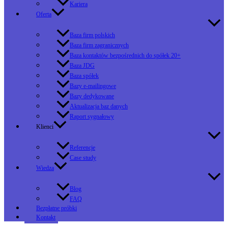
Kariera
Oferta
Baza firm polskich
Baza firm zagranicznych
Baza kontaktów bezpośrednich do spółek 20+
Baza JDG
Baza spółek
Bazy e-mailingowe
Bazy dedykowane
Aktualizacja baz danych
Raport sygnałowy
Klienci
Referencje
Case study
Wiedza
Blog
FAQ
Bezpłatne próbki
Kontakt