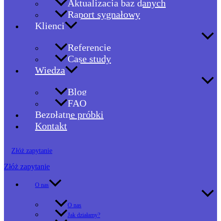
Aktualizacja baz danych
Raport sygnałowy
Klienci
Referencje
Case study
Wiedza
Blog
FAQ
Bezpłatne próbki
Kontakt
Złóż zapytanie
Złóż zapytanie
O nas
O nas
Jak działamy?