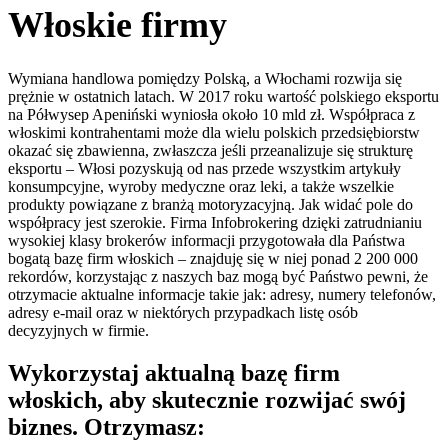
Włoskie firmy
Wymiana handlowa pomiędzy Polską, a Włochami rozwija się
prężnie w ostatnich latach. W 2017 roku wartość polskiego eksportu
na Półwysep Apeniński wyniosła około 10 mld zł. Współpraca z
włoskimi kontrahentami może dla wielu polskich przedsiębiorstw
okazać się zbawienna, zwłaszcza jeśli przeanalizuje się strukturę
eksportu – Włosi pozyskują od nas przede wszystkim artykuły
konsumpcyjne, wyroby medyczne oraz leki, a także wszelkie
produkty powiązane z branżą motoryzacyjną. Jak widać pole do
współpracy jest szerokie. Firma Infobrokering dzięki zatrudnianiu
wysokiej klasy brokerów informacji przygotowała dla Państwa
bogatą bazę firm włoskich – znajduję się w niej ponad 2 200 000
rekordów, korzystając z naszych baz mogą być Państwo pewni, że
otrzymacie aktualne informacje takie jak: adresy, numery telefonów,
adresy e-mail oraz w niektórych przypadkach listę osób
decyzyjnych w firmie.
Wykorzystaj aktualną bazę firm
włoskich, aby skutecznie rozwijać swój
biznes. Otrzymasz: