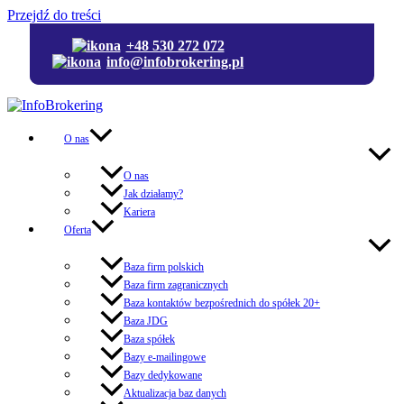
Przejdź do treści
+48 530 272 072
info@infobrokering.pl
O nas
O nas
Jak działamy?
Kariera
Oferta
Baza firm polskich
Baza firm zagranicznych
Baza kontaktów bezpośrednich do spółek 20+
Baza JDG
Baza spółek
Bazy e-mailingowe
Bazy dedykowane
Aktualizacja baz danych