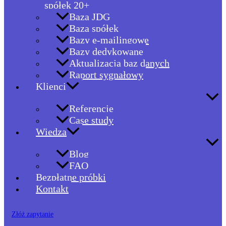
spółek 20+
Baza JDG
Baza spółek
Bazy e-mailingowe
Bazy dedykowane
Aktualizacja baz danych
Raport sygnałowy
Klienci
Referencje
Case study
Wiedza
Blog
FAQ
Bezpłatne próbki
Kontakt
Złóż zapytanie