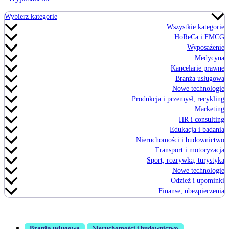
Wybierz kategorie
Wszystkie kategorie
HoReCa i FMCG
Wyposażenie
Medycyna
Kancelarie prawne
Branża usługowa
Nowe technologie
Produkcja i przemysł, recykling
Marketing
HR i consulting
Edukacja i badania
Nieruchomości i budownictwo
Transport i motoryzacja
Sport, rozrywka, turystyka
Nowe technologie
Odzież i upominki
Finanse, ubezpieczenia
,
Branża usługowa
Nieruchomości i budownictwo