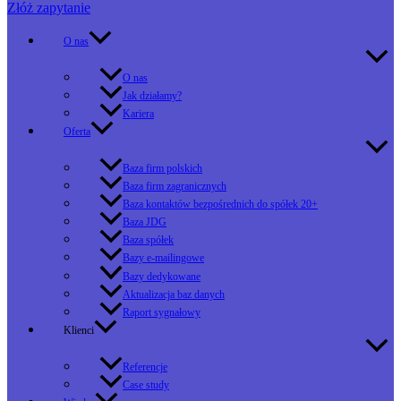
Złóż zapytanie
O nas
O nas
Jak działamy?
Kariera
Oferta
Baza firm polskich
Baza firm zagranicznych
Baza kontaktów bezpośrednich do spółek 20+
Baza JDG
Baza spółek
Bazy e-mailingowe
Bazy dedykowane
Aktualizacja baz danych
Raport sygnałowy
Klienci
Referencje
Case study