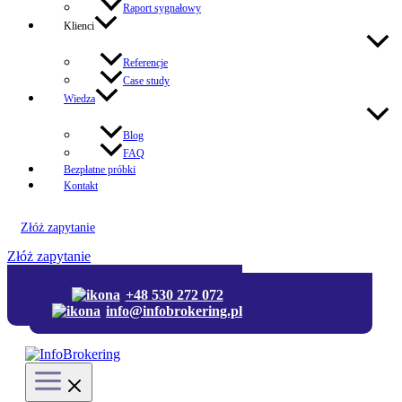
Raport sygnałowy
Klienci
Referencje
Case study
Wiedza
Blog
FAQ
Bezpłatne próbki
Kontakt
Złóż zapytanie
Złóż zapytanie
+48 530 272 072
+48 530 272 072
info@infobrokering.pl
info@infobrokering.pl