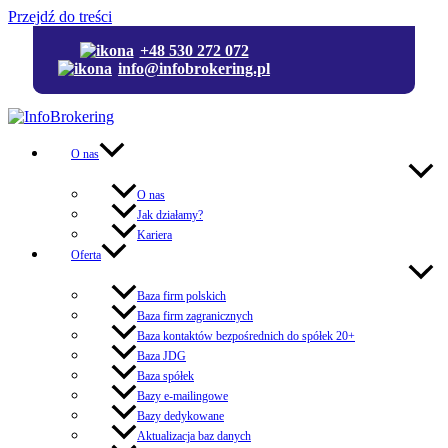
Przejdź do treści
+48 530 272 072
info@infobrokering.pl
O nas
O nas
Jak działamy?
Kariera
Oferta
Baza firm polskich
Baza firm zagranicznych
Baza kontaktów bezpośrednich do spółek 20+
Baza JDG
Baza spółek
Bazy e-mailingowe
Bazy dedykowane
Aktualizacja baz danych