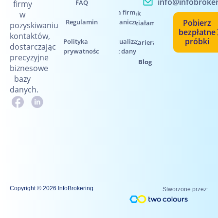
info@infobroker
FAQ
firmy
Baza firm
Jak
w
Regulamin
zagranicznych
Pobierz
działamy
pozyskiwaniu
bezpłatne
kontaktów,
próbki
Polityka
Aktualizacja
Kariera
dostarczając
prywatności
baz danych
precyzyjne
Blog
biznesowe
bazy
danych.
Copyright © 2026 InfoBrokering
Stworzone przez: