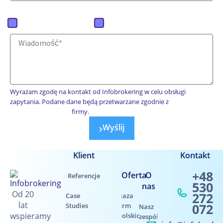
Jaką ofertę mamy przygotować?
Baza firm polskich
Baza firm zagranicznych
Wyrażam zgodę na kontakt od Infobrokering w celu obsługi
zapytania. Podane dane będą przetwarzane zgodnie z
polityką prywatności
firmy.
Wyślij
Klient
Kontakt
+48
Oferta
O
Referencje
530
nas
Od 20
272
Case
Baza
lat
072
Studies
firm
Nasz
wspieramy
polskich
zespół