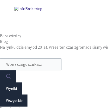
Przejdź
do
treści
Baza wiedzy
Blog
Na rynku działamy od 20 lat. Przez ten czas zgromadziliśmy wi
Search
...
Wyniki
Wszystkie