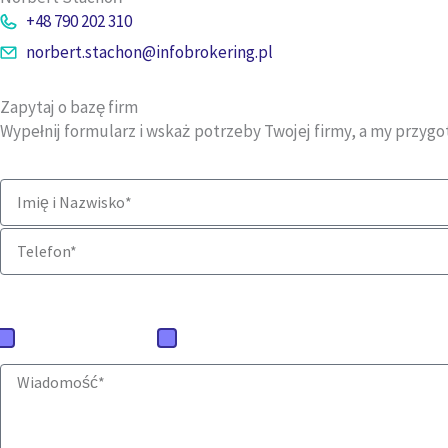
+48 790 202 310
norbert.stachon@infobrokering.pl
Zapytaj o bazę firm
Wypełnij formularz i wskaż potrzeby Twojej firmy, a my przyg
Jaką ofertę mamy przygotować?
Baza firm polskich
Baza firm zagranicznych