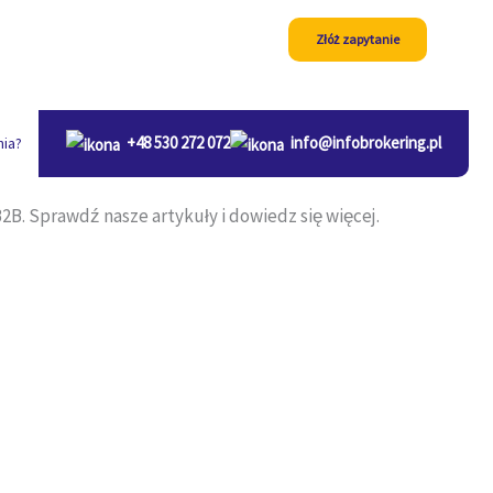
Złóż zapytanie
+48 530 272 072
info@infobrokering.pl
nia?
B. Sprawdź nasze artykuły i dowiedz się więcej.