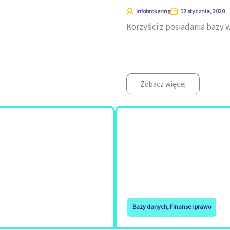
Infobrokering
12 stycznia, 2020
Korzyści z posiadania bazy
Zobacz więcej
Bazy danych
,
Finanse i prawo