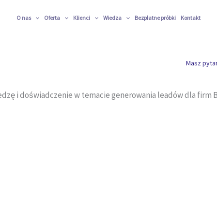
O nas
Oferta
Klienci
Wiedza
Bezpłatne próbki
Kontakt
Masz pyta
edzę i doświadczenie w temacie generowania leadów dla firm B2